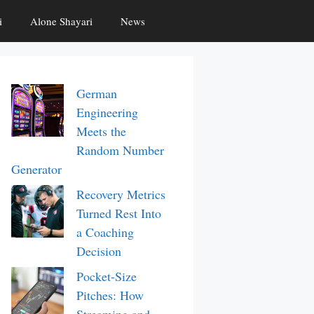
i
Alone Shayari
News
German
Engineering
Meets the
Random Number
Generator
Recovery Metrics
Turned Rest Into
a Coaching
Decision
Pocket-Size
Pitches: How